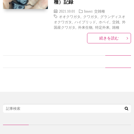
種）記録
タ
2021.10.01
Insect
交雑種
オオクワガタ
,
クワガタ
,
グランディスオ
オクワガタ
,
ハイブリッド
,
ホペイ
,
交雑
,
外
飼
国産クワガタ
,
外来生物
,
特定外来
,
雑種
続きを読む
育
記
マ