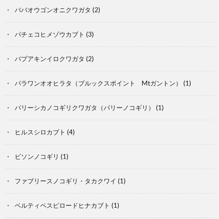
昆
虫
ババオウゴンオニクワガタ
(2)
虫
類・
パチェコヒメゾウカブト
(3)
両
パプアキンイロクワガタ
(2)
生
飼
パラワンオオヒラタ（ブルックスポイント Mtガントン）
(1)
パリーシカノコギリクワガタ（パリーノコギリ）
(1)
類
育
ア
ヒルスシロカブト
(4)
ア
ク
ビソンノコギリ
(1)
イ
ア
ファブリースノコギリ・タカクワイ
(1)
テ
リ
ベルティペスビロードヒナカブト
(1)
ム
ウ
P