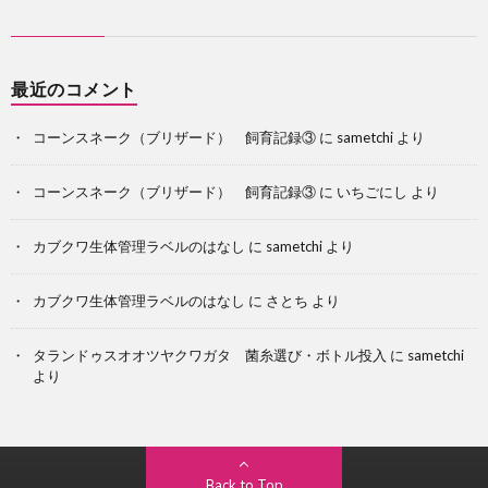
最近のコメント
コーンスネーク（ブリザード） 飼育記録③
に
sametchi
より
コーンスネーク（ブリザード） 飼育記録③
に
いちごにし
より
カブクワ生体管理ラベルのはなし
に
sametchi
より
カブクワ生体管理ラベルのはなし
に
さとち
より
タランドゥスオオツヤクワガタ 菌糸選び・ボトル投入
に
sametchi
より
Back to Top