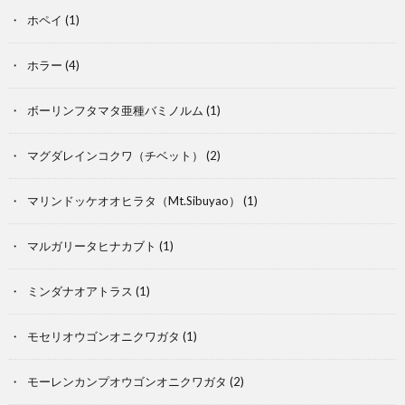
ホペイ
(1)
ム
映
ホラー
(4)
画
ボーリンフタマタ亜種バミノルム
(1)
S
マグダレインコクワ（チベット）
(2)
マリンドッケオオヒラタ（Mt.Sibuyao）
(1)
マルガリータヒナカブト
(1)
ミンダナオアトラス
(1)
モセリオウゴンオニクワガタ
(1)
モーレンカンプオウゴンオニクワガタ
(2)
雑