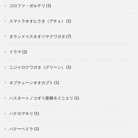
ゴロファ・ポルテリ
(1)
スマトラオオヒラタ（アチェ）
(1)
タランドゥスオオツヤクワガタ
(7)
ドラマ
(2)
ニジイロクワガタ（グリーン）
(1)
そ
ネプチューンオオカブト
(1)
の
ハスタートノコギリ亜種モイニエリ
(1)
他
ハナカマキリ
(1)
の
爬
バクーペドラ
(1)