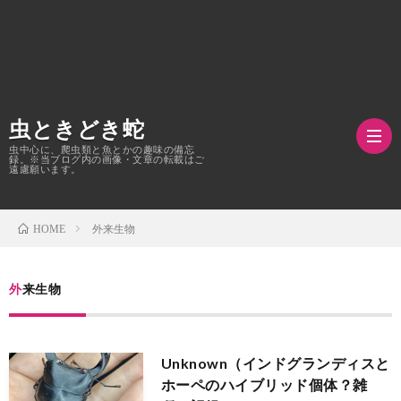
虫ときどき蛇
虫中心に、爬虫類と魚とかの趣味の備忘
録。※当ブログ内の画像・文章の転載はご
遠慮願います。
外来生物
HOME
TOP
ク
外来生物
ワ
Unknown（インドグランディスと
ガ
ホーペのハイブリッド個体？雑