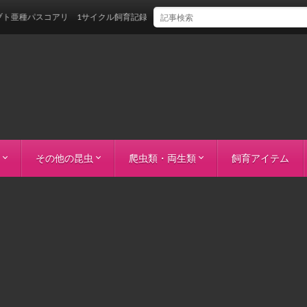
パスコアリ 1サイクル飼育記録
その他の昆虫
爬虫類・両生類
飼育アイテム
マニプール・ラムカ）
ント Mtガントン）
o）
ーン）
タ
レス島）
ダチ
s
ーノコギリ）
ス
リアヌス
オオカブト
カブト
ブト
オカブト
トラス
ウカブト（カテマコ）
ゾウカブト
ルテリ
ラビゲール
サロ
カブト
ビロードヒナカブト
ジャコウアゲハ
ハナカマキリ
コーンスネーク（ブリザード）
コーンスネーク（サーモンスノーモトレ
コーンスネーク（バター）