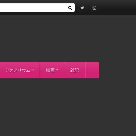
アクアリウム
映画
雑記
ー）
飼育環境とかその他
バクーペドラ
エンペラースネークヘッド
Po.ラプラディ
アクション
SF
アニメ
コメディ
ドラマ
ホラー