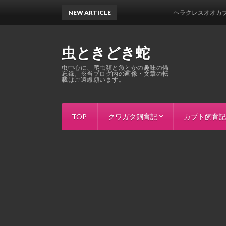
NEW ARTICLE
ヘラクレスオオカブト亜種
虫ときどき蛇
虫中心に、爬虫類と魚とかの趣味の備
忘録。※当ブログ内の画像・文章の転
載はご遠慮願います。
TOP
クワガタ飼育記
カブト飼育記
ホペイ
インドアンタエウス（ダージリン）
インドグランディスオオクワガタ（
パラワンオオヒラタ（ブルックスポイ
スマトラオオヒラタ（アチェ）
マリンドッケオオヒラタ（Mt.Sibuya
タランドゥスオオツヤクワガタ
レギウスオオツヤクワガタ（カメル
モーレンカンプオウゴンオニクワガ
ババオウゴンオニクワガタ
モセリオウゴンオニクワガタ
ギラファノコギリクワガタ（フロー
ギラファノコギリ亜種マキタイ
ウォレスノコギリクワガタ
ビソンノコギリ
ファブリースノコギリ・タカクワイ
ラテラリスノコギリクワガタ亜種ア
オキピタリスノコギリ 亜種astericu
パリーシカノコギリクワガタ（パリ
キルヒナーフタマタクワガタ
ボーリンフタマタ亜種バミノルム
マグダレインコクワ（チベット）
ニジイロクワガタ（グリーン）
パプアキンイロクワガタ
DHヘラクレ
DHエクアト
ネプチューン
グラントシロ
ヒルスシロカ
コーカサスオ
ミンダナオア
エレファスゾ
パチェコヒメ
ゴロファ・ポ
ゴロファ・ク
ゴロファ・ピ
ヨツボシヒナ
ベルティペス