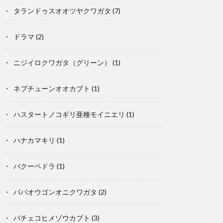
タランドゥスオオツヤクワガタ
(7)
ドラマ
(2)
ニジイロクワガタ（グリーン）
(1)
ネプチューンオオカブト
(1)
ハスタートノコギリ亜種モイニエリ
(1)
ハナカマキリ
(1)
バクーペドラ
(1)
ババオウゴンオニクワガタ
(2)
パチェコヒメゾウカブト
(3)