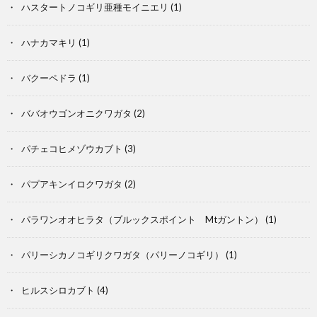
ハスタートノコギリ亜種モイニエリ
(1)
虫
類・
ハナカマキリ
(1)
両
バクーペドラ
(1)
生
飼
ババオウゴンオニクワガタ
(2)
類
育
ア
パチェコヒメゾウカブト
(3)
ア
ク
パプアキンイロクワガタ
(2)
パラワンオオヒラタ（ブルックスポイント Mtガントン）
(1)
イ
ア
パリーシカノコギリクワガタ（パリーノコギリ）
(1)
テ
リ
ヒルスシロカブト
(4)
ム
ウ
P