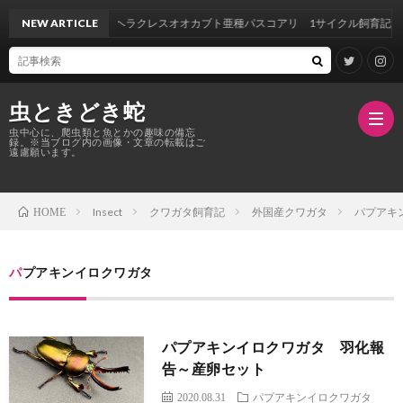
NEW ARTICLE
ヘラクレスオオカブト亜種パスコアリ 1サイクル飼育記録
虫ときどき蛇
虫中心に、爬虫類と魚とかの趣味の備忘
録。※当ブログ内の画像・文章の転載はご
遠慮願います。
Insect
クワガタ飼育記
外国産クワガタ
パプアキ
HOME
TOP
ク
パプアキンイロクワガタ
ワ
パプアキンイロクワガタ 羽化報
ガ
告～産卵セット
2020.08.31
パプアキンイロクワガタ