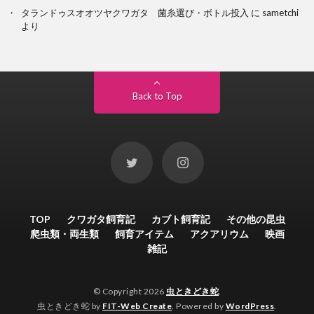
タランドゥスオオツヤクワガタ 菌糸選び・ボトル投入
に
sametchi
より
Back to Top
TOP
クワガタ飼育記
カブト飼育記
その他の昆虫
爬虫類・両生類
飼育アイテム
アクアリウム
映画
雑記
© Copyright 2026
虫ときどき蛇
.
虫ときどき蛇 by
FIT-Web Create
. Powered by
WordPress
.