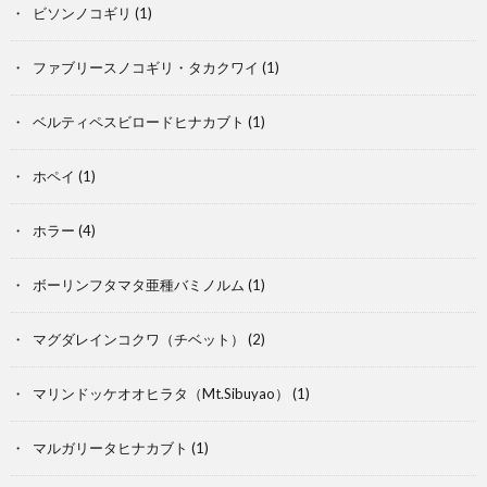
ビソンノコギリ
(1)
ム
映
ファブリースノコギリ・タカクワイ
(1)
画
ベルティペスビロードヒナカブト
(1)
S
ホペイ
(1)
ホラー
(4)
ボーリンフタマタ亜種バミノルム
(1)
マグダレインコクワ（チベット）
(2)
マリンドッケオオヒラタ（Mt.Sibuyao）
(1)
雑
マルガリータヒナカブト
(1)