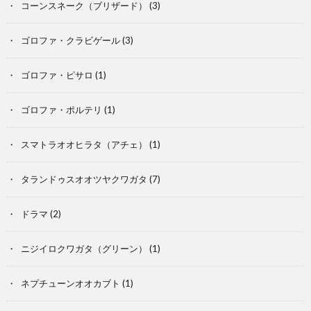
コーンスネーク（ブリザード）
(3)
ゴロファ・クラビゲール
(3)
ゴロファ・ピサロ
(1)
ゴロファ・ポルテリ
(1)
スマトラオオヒラタ（アチェ）
(1)
そ
タランドゥスオオツヤクワガタ
(7)
の
ドラマ
(2)
他
ニジイロクワガタ（グリーン）
(1)
の
爬
ネプチューンオオカブト
(1)
昆
虫