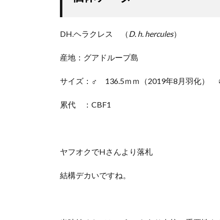
DH.ヘラクレス （
D. h. hercules
）
産地：グアドループ島
サイズ：♂ 136.5ｍｍ（2019年8月羽化） 
累代 ：CBF1
ヤフオクでHさんより落札
結構デカいですね。