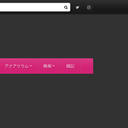
アクアリウム
映画
雑記
ー）
飼育環境とかその他
バクーペドラ
エンペラースネークヘッド
Po.ラプラディ
アクション
SF
アニメ
コメディ
ドラマ
ホラー