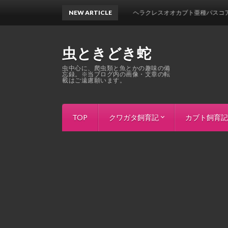
NEW ARTICLE
ヘラクレスオオカブト亜種パスコアリ 1サイ
虫ときどき蛇
虫中心に、爬虫類と魚とかの趣味の備
忘録。※当ブログ内の画像・文章の転
載はご遠慮願います。
TOP
クワガタ飼育記
カブト飼育記
ホペイ
インドアンタエウス（ダージリン）
インドグランディスオオクワガタ（
パラワンオオヒラタ（ブルックスポイ
スマトラオオヒラタ（アチェ）
マリンドッケオオヒラタ（Mt.Sibuya
タランドゥスオオツヤクワガタ
レギウスオオツヤクワガタ（カメル
モーレンカンプオウゴンオニクワガ
ババオウゴンオニクワガタ
モセリオウゴンオニクワガタ
ギラファノコギリクワガタ（フロー
ギラファノコギリ亜種マキタイ
ウォレスノコギリクワガタ
ビソンノコギリ
ファブリースノコギリ・タカクワイ
ラテラリスノコギリクワガタ亜種ア
オキピタリスノコギリ 亜種astericu
パリーシカノコギリクワガタ（パリ
キルヒナーフタマタクワガタ
ボーリンフタマタ亜種バミノルム
マグダレインコクワ（チベット）
ニジイロクワガタ（グリーン）
パプアキンイロクワガタ
DHヘラクレ
DHエクアト
ネプチューン
グラントシロ
ヒルスシロカ
コーカサスオ
ミンダナオア
エレファスゾ
パチェコヒメ
ゴロファ・ポ
ゴロファ・ク
ゴロファ・ピ
ヨツボシヒナ
ベルティペス