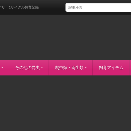
クル飼育記録
その他の昆虫
爬虫類・両生類
飼育アイテム
マニプール・ラムカ）
ント Mtガントン）
o）
ーン）
タ
レス島）
ダチ
s
ーノコギリ）
ス
リアヌス
オオカブト
カブト
ブト
オカブト
トラス
ウカブト（カテマコ）
ゾウカブト
ルテリ
ラビゲール
サロ
カブト
ビロードヒナカブト
ジャコウアゲハ
ハナカマキリ
コーンスネーク（ブリザード）
コーンスネーク（サーモンスノーモトレ
コーンスネーク（バター）