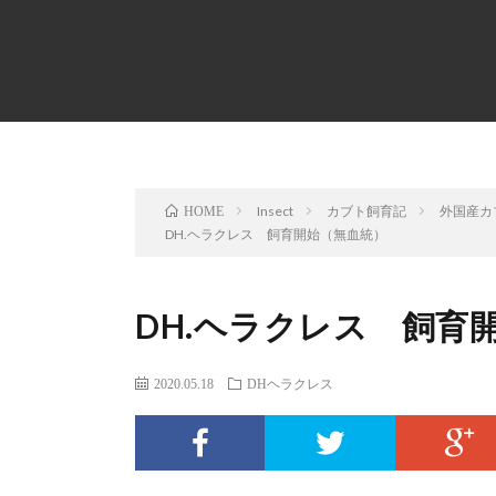
Insect
カブト飼育記
外国産カ
HOME
DH.ヘラクレス 飼育開始（無血統）
DH.ヘラクレス 飼育
2020.05.18
DHヘラクレス