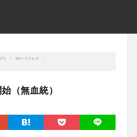
ブト
DHヘラクレス
開始（無血統）