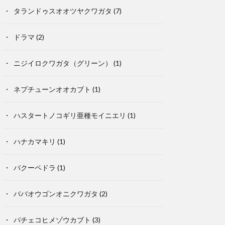
タランドゥスオオツヤクワガタ
(7)
ドラマ
(2)
ニジイロクワガタ（グリーン）
(1)
ネプチューンオオカブト
(1)
ハスタートノコギリ亜種モイニエリ
(1)
ハナカマキリ
(1)
バクーペドラ
(1)
ババオウゴンオニクワガタ
(2)
パチェコヒメゾウカブト
(3)