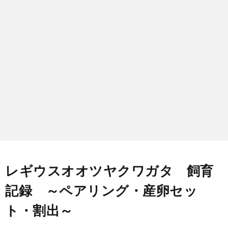
タ
飼
育
記
マ
レギウスオオツヤクワガタ 飼育
記録 ～ペアリング・産卵セッ
ト・割出～