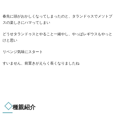
ム
映
春先に頭がおかしくなってしまったのと、タランドゥスでメソトプ
画
スの楽しさにハマってしまい
どうせタランドゥスとやること一緒やし、やっぱレギウスもやっと
S
けと思い
リベンジ気味にスタート
すいません、前置きがえらく長くなりましたね
◇
種
親紹介
雑