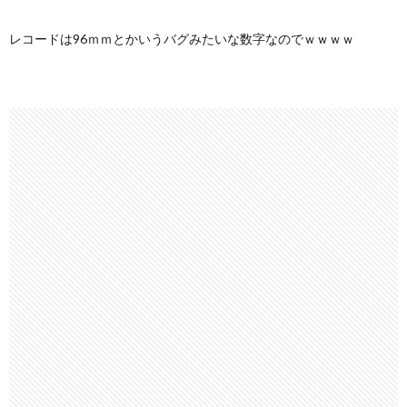
レコードは96ｍｍとかいうバグみたいな数字なのでｗｗｗｗ