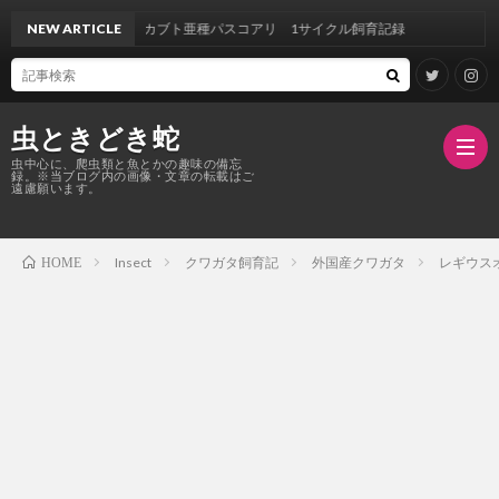
スオオカブト亜種パスコアリ 1サイクル飼育記録
NEW ARTICLE
虫ときどき蛇
虫中心に、爬虫類と魚とかの趣味の備忘
録。※当ブログ内の画像・文章の転載はご
遠慮願います。
Insect
クワガタ飼育記
外国産クワガタ
レギウス
HOME
TOP
ク
ワ
ガ