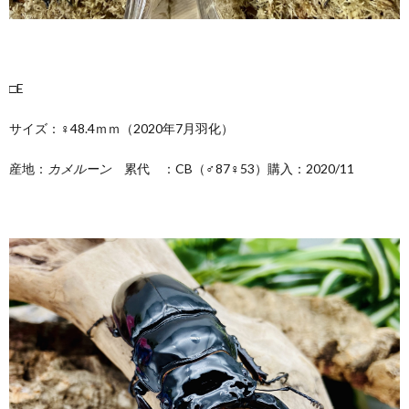
□E
サイズ：♀48.4ｍｍ（2020年7月羽化）
産地：
カメルーン
累代 ：CB（♂87♀53）購入：2020/11