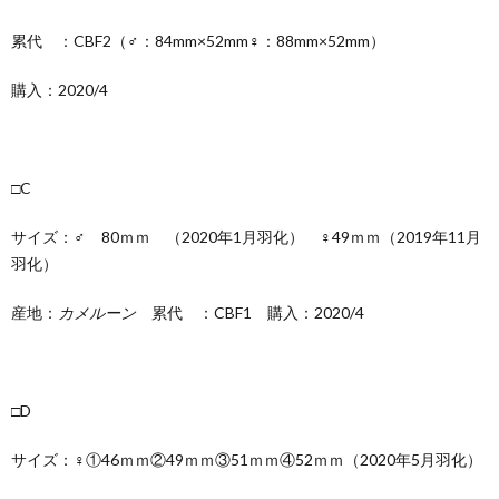
累代 ：CBF2（♂：84mm×52mm♀：88mm×52mm）
購入：2020/4
□C
サイズ：♂ 80ｍｍ （2020年1月羽化） ♀49ｍｍ（2019年11月
羽化）
産地：
カメルーン
累代 ：CBF1 購入：2020/4
□D
サイズ：♀①46ｍｍ②49ｍｍ③51ｍｍ④52ｍｍ（2020年5月羽化）