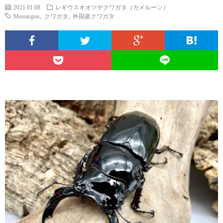
2021.01.08
レギウスオオツヤクワガタ（カメルーン）
Mesotopus
,
クワガタ
,
外国産クワガタ
オ