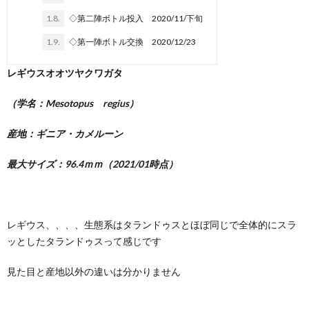
飼
1.8.
◇第二陣ボトル投入 2020/11/下旬
1.9.
◇第一陣ボトル交換 2020/12/23
育
レギウスオオツヤクワガタ
記
（学名：Mesotopus regius）
産地：ギニア・カメルーン
最大サイズ：96.4ｍｍ（2021/01時点）
レギウス、、、、生態系はタランドゥスとほぼ同じで全体的にスラ
ッとしたタランドゥスって感じです
見た目と産地以外の違いは分かりません