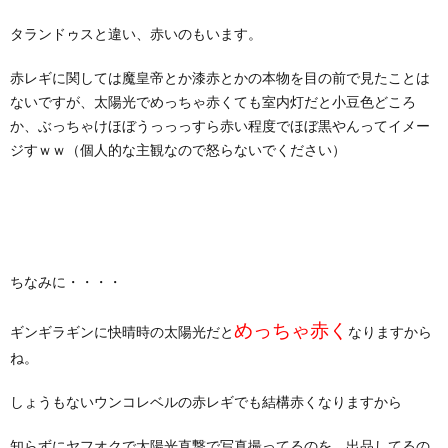
タランドゥスと違い、赤いのもいます。
赤レギに関しては魔皇帝とか漆赤とかの本物を目の前で見たことは
ないですが、太陽光でめっちゃ赤くても室内灯だと小豆色どころ
か、ぶっちゃけほぼうっっっすら赤い程度でほぼ黒やんってイメー
ジすｗｗ（個人的な主観なので怒らないでください）
そ
の
ちなみに・・・・
他
めっちゃ赤く
ギンギラギンに快晴時の太陽光だと
なりますから
ね。
の
爬
しょうもないウンコレベルの赤レギでも結構赤くなりますから
昆
虫
知らずにヤフオクで太陽光直撃で写真撮ってるのを、出品してるの