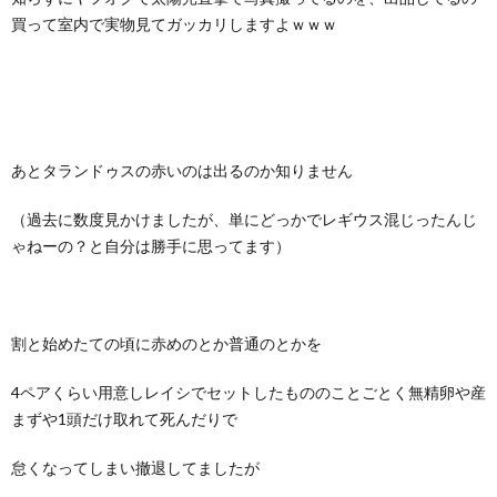
買って室内で実物見てガッカリしますよｗｗｗ
虫
類・
両
生
飼
あとタランドゥスの赤いのは出るのか知りません
（過去に数度見かけましたが、単にどっかでレギウス混じったんじ
類
育
ア
ゃねーの？と自分は勝手に思ってます）
ア
ク
割と始めたての頃に赤めのとか普通のとかを
イ
ア
4ペアくらい用意しレイシでセットしたもののことごとく無精卵や産
テ
リ
まずや1頭だけ取れて死んだりで
ム
ウ
P
怠くなってしまい撤退してましたが