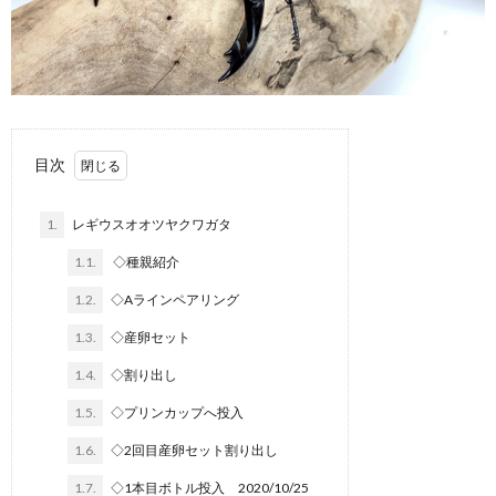
目次
1.
レギウスオオツヤクワガタ
1.1.
◇種親紹介
1.2.
◇Aラインペアリング
カ
1.3.
◇産卵セット
1.4.
◇割り出し
ブ
1.5.
◇プリンカップへ投入
1.6.
◇2回目産卵セット割り出し
ト
1.7.
◇1本目ボトル投入 2020/10/25