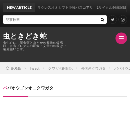
NEW ARTICLE
ヘラクレスオオカブト亜種パスコアリ 1サイクル飼育記録
虫ときどき蛇
虫中心に、爬虫類と魚とかの趣味の備忘
録。※当ブログ内の画像・文章の転載はご
遠慮願います。
Insect
クワガタ飼育記
外国産クワガタ
ババオウ
HOME
TOP
ク
ババオウゴンオニクワガタ
ワ
ガ