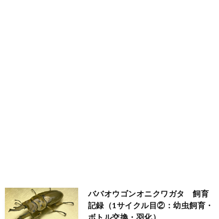
タ
飼
育
記
マ
ババオウゴンオニクワガタ 飼育
記録（1サイクル目②：幼虫飼育・
ボトル交換・羽化）