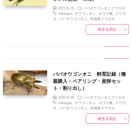
2021.01.28
ババオウゴンオニクワガタ
Allotopus
,
オウゴンオニ
,
カワラ種
,
クワガ
タ
,
ババオウゴンオニ
,
外国産クワガタ
続きを読む
ババオウゴンオニ 飼育記録（種
親購入・ペアリング・産卵セッ
ト・割り出し）
2020.05.08
ババオウゴンオニクワガタ
Allotopus
,
オウゴンオニ
,
カワラ種
,
クワガ
タ
,
ババオウゴンオニ
,
外国産クワガタ
オ
続きを読む