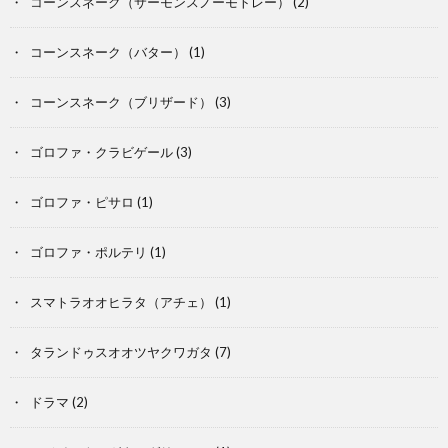
コーンスネーク（サーモンスノーモトレー）
(2)
虫
類・
コーンスネーク（バター）
(1)
両
コーンスネーク（ブリザード）
(3)
生
飼
ゴロファ・クラビゲール
(3)
ゴロファ・ピサロ
(1)
類
育
ア
ゴロファ・ポルテリ
(1)
ア
ク
スマトラオオヒラタ（アチェ）
(1)
イ
ア
タランドゥスオオツヤクワガタ
(7)
テ
リ
ドラマ
(2)
ム
ウ
P