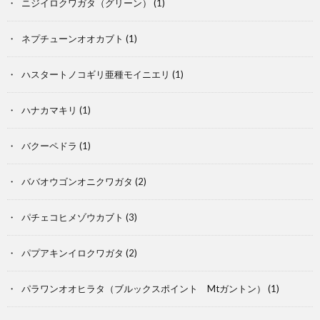
ニジイロクワガタ（グリーン）
(1)
ム
映
ネプチューンオオカブト
(1)
画
ハスタートノコギリ亜種モイニエリ
(1)
S
ハナカマキリ
(1)
バクーペドラ
(1)
ババオウゴンオニクワガタ
(2)
パチェコヒメゾウカブト
(3)
パプアキンイロクワガタ
(2)
パラワンオオヒラタ（ブルックスポイント Mtガントン）
(1)
雑