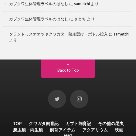
カブクワ生体管理ラベルのはなし
に
sametchi
より
カブクワ生体管理ラベルのはなし
に
さとち
より
タランドゥスオオツヤクワガタ 菌糸選び・ボトル投入
に
sametchi
より
Back to Top
TOP
クワガタ飼育記
カブト飼育記
その他の昆虫
爬虫類・両生類
飼育アイテム
アクアリウム
映画