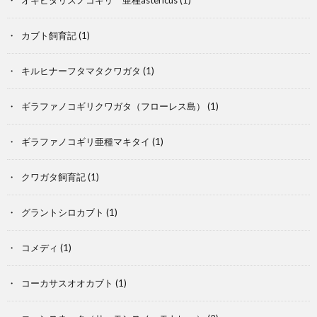
オキピタリスノコギリ 亜種astericus
(1)
カブト飼育記
(1)
キルヒナーフタマタクワガタ
(1)
ギラファノコギリクワガタ（フローレス島）
(1)
ギラファノコギリ亜種マキタイ
(1)
そ
クワガタ飼育記
(1)
の
グラントシロカブト
(1)
他
コメディ
(1)
の
爬
コーカサスオオカブト
(1)
昆
虫